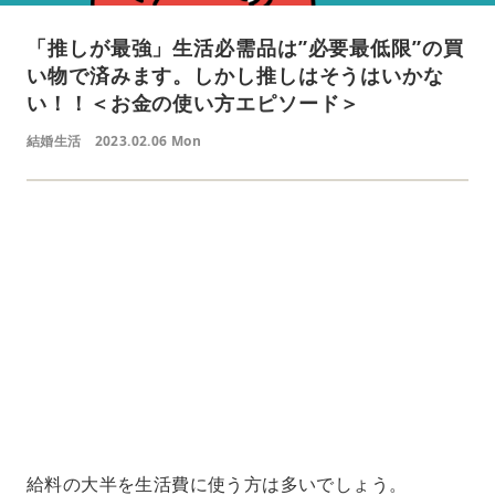
「推しが最強」生活必需品は”必要最低限”の買
い物で済みます。しかし推しはそうはいかな
い！！＜お金の使い方エピソード＞
結婚生活
2023.02.06 Mon
L
o
/
U
a
n
d
m
e
u
d
t
:
e
4
1
.
2
1
%
給料の大半を生活費に使う方は多いでしょう。