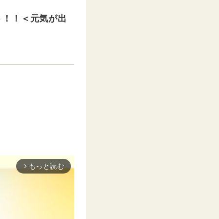
ト！！＜元気が出
もっと読む
arrow_forward_ios