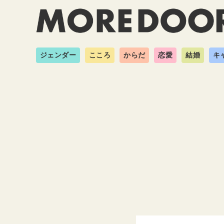
ジェンダー
こころ
からだ
恋愛
結婚
キ