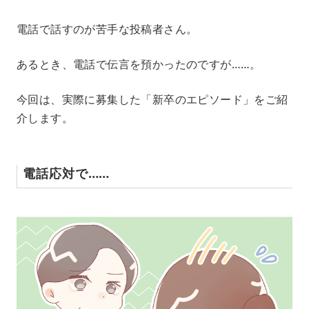
M
電話で話すのが苦手な投稿者さん。
u
t
e
あるとき、電話で伝言を預かったのですが……。
今回は、実際に募集した「新卒のエピソード」をご紹
介します。
電話応対で……