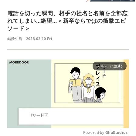
電話を切った瞬間、相手の社名と名前を全部忘
れてしまい…絶望…＜新卒ならではの衝撃エピ
ソード＞
結婚生活
2023.02.10 Fri
もっと読む
arrow_forward_ios
Powered by 
GliaStudios