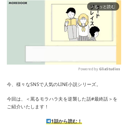
もっと読む
arrow_forward_ios
Powered by 
GliaStudios
M
今、様々なSNSで人気のLINE小説シリーズ。
u
t
e
今回は、＜罵るモラハラ夫を逆襲した話#最終話＞を
ご紹介いたします！
1話から読む！