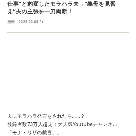
仕事”と豹変したモラハラ夫→”義母を見習
え”夫の主張を一刀両断！
漫画
2023.02.03 Fri
L
o
/
U
a
n
d
m
e
u
d
t
:
e
4
1
.
2
1
%
夫にモラハラ発言をされたら……？
登録者数73万人超え！大人気Youtubeチャンネル、
「モナ・リザの戯言」。