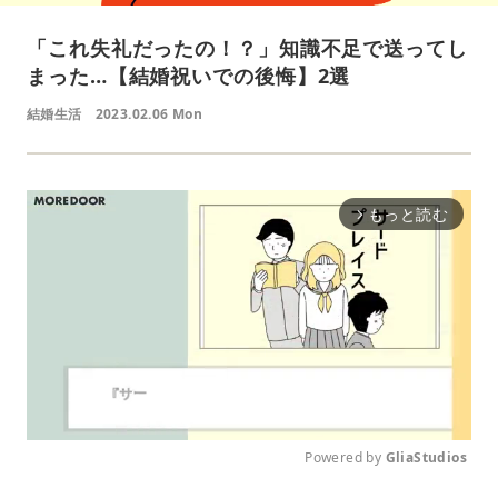
「これ失礼だったの！？」知識不足で送ってし
まった…【結婚祝いでの後悔】2選
結婚生活
2023.02.06 Mon
もっと読む
arrow_forward_ios
Powered by 
GliaStudios