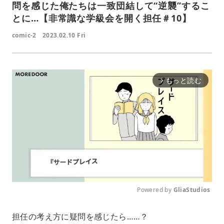
問を感じた俺たちは一致団結して“逆襲”するこ
とに…【非常識な学級会を開く担任＃10】
comic-2
2023.02.10 Fri
もっと読む
arrow_forward_ios
Powered by 
GliaStudios
M
担任の考え方に疑問を感じたら……？
u