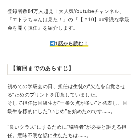
t
e
登録者数84万人超え！大人気Youtubeチャンネル、
「エトラちゃんは見た！」の『【＃10】非常識な学級
会を開く担任』を紹介します。
1話から読む！
【前回までのあらすじ】
初めての学級会の日、担任は生徒の“欠点を自覚させ
る”ためのプリントを用意していました。
そして担任は同級生が“一番欠点が多い”と発表し、同
級生を標的にした“いじめ”を始めたのです……。
“良いクラス”にするために“犠牲者”が必要と訴える担
任。意味不明な話に生徒たちは……。