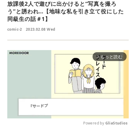
放課後2人で遊びに出かけると“写真を撮ろ
う”と誘われ…【地味な私を引き立て役にした
同級生の話＃1】
comic-2
2023.02.08 Wed
もっと読む
arrow_forward_ios
Powered by 
GliaStudios
M