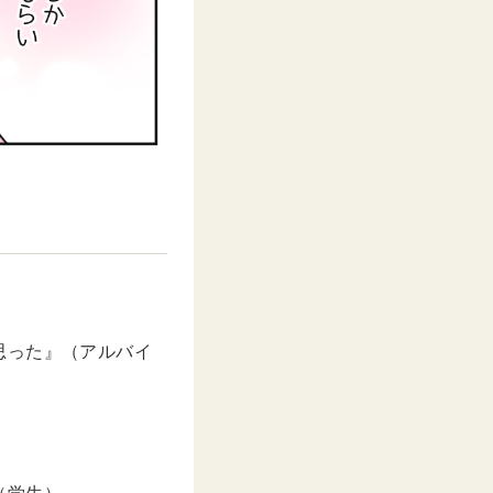
思った』（アルバイ
（学生）