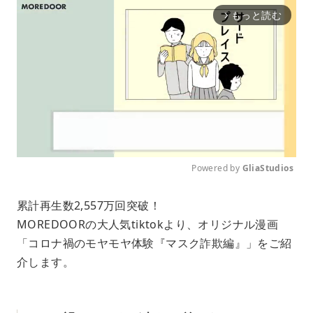
もっと読む
arrow_forward_ios
Powered by 
GliaStudios
M
累計再生数2,557万回突破！
u
MOREDOORの大人気tiktokより、オリジナル漫画
t
e
「コロナ禍のモヤモヤ体験『マスク詐欺編』」をご紹
介します。