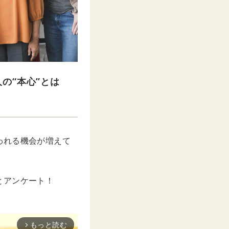
の“本心”とは
われる機会が増えて
とアンケート！
もっと読む
arrow_forward_ios