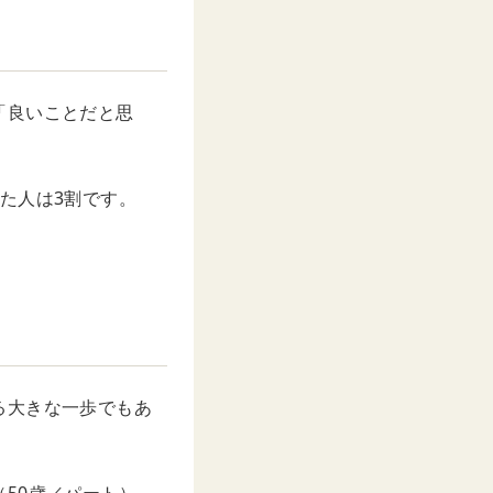
M
u
t
e
「良いことだと思
た人は3割です。
る大きな一歩でもあ