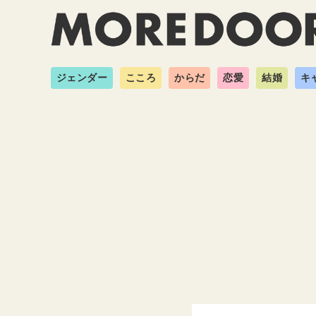
ジェンダー
こころ
からだ
恋愛
結婚
キ