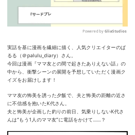
Powered by 
GliaStudios
M
実話を基に漫画を繊細に描く、人気クリエイターのぱ
u
るる（＠palulu_diary）さん。
t
e
今回は漫画『ママ友との間で起きたありえない話』の
中から、衝撃シーンの展開を予想していただく漫画ク
イズをお届けします！
ママ友の怖美を誘った夕飯で、夫と怖美の距離の近さ
に不信感を抱いたK代さん。
夫と怖美が企画した釣りの前日、気乗りしないK代さ
んは“もう1人のママ友”に電話をかけて……？