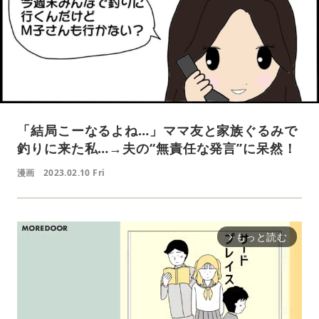
「結局こーなるよね…」ママ友と家族ぐるみで
釣りに来た私…→夫の“無責任な発言”に呆然！
漫画
2023.02.10 Fri
もっと読む
arrow_forward_ios