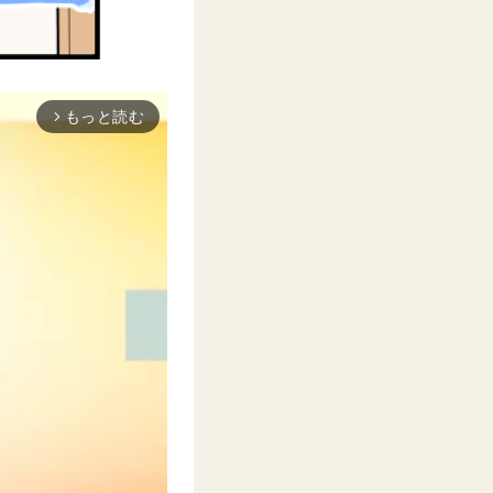
もっと読む
arrow_forward_ios