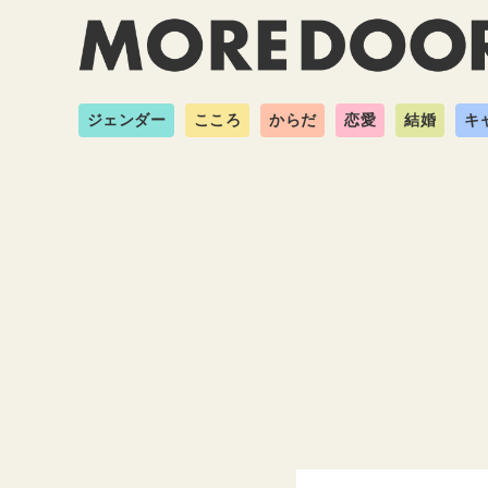
ジェンダー
こころ
からだ
恋愛
結婚
キ