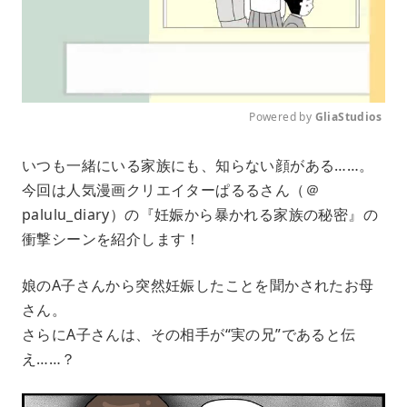
Powered by 
GliaStudios
M
いつも一緒にいる家族にも、知らない顔がある……。
u
今回は人気漫画クリエイターぱるるさん（＠
t
e
palulu_diary）の『妊娠から暴かれる家族の秘密』の
衝撃シーンを紹介します！
娘のA子さんから突然妊娠したことを聞かされたお母
さん。
さらにA子さんは、その相手が“実の兄”であると伝
え……？