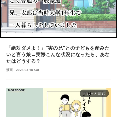
「絶対ダメよ！」“実の兄”との子どもを産みた
いと言う娘→実際こんな状況になったら、あな
たはどうする？
漫画
2023.03.18 Sat
もっと読む
arrow_forward_ios