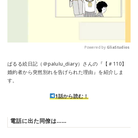
Powered by 
GliaStudios
M
ぱるる絵日記（＠palulu_diary）さんの『【＃110】
u
婚約者から突然別れを告げられた理由』を紹介しま
t
e
す。
1話から読む！
電話に出た同僚は……