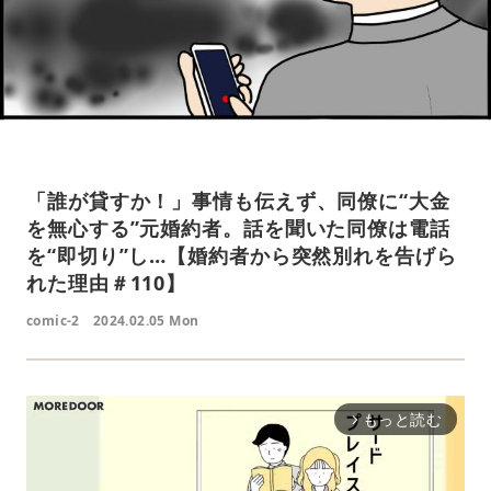
「誰が貸すか！」事情も伝えず、同僚に“大金
を無心する”元婚約者。話を聞いた同僚は電話
を“即切り”し…【婚約者から突然別れを告げら
れた理由＃110】
comic-2
2024.02.05 Mon
もっと読む
arrow_forward_ios