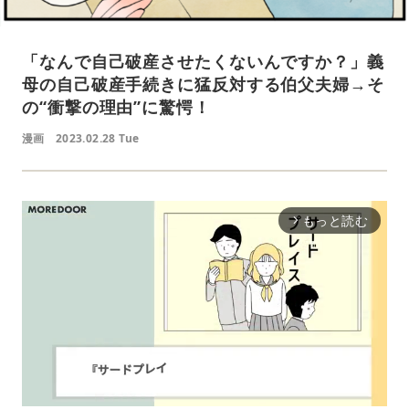
「なんで自己破産させたくないんですか？」義
母の自己破産手続きに猛反対する伯父夫婦→そ
の“衝撃の理由”に驚愕！
漫画
2023.02.28 Tue
もっと読む
arrow_forward_ios