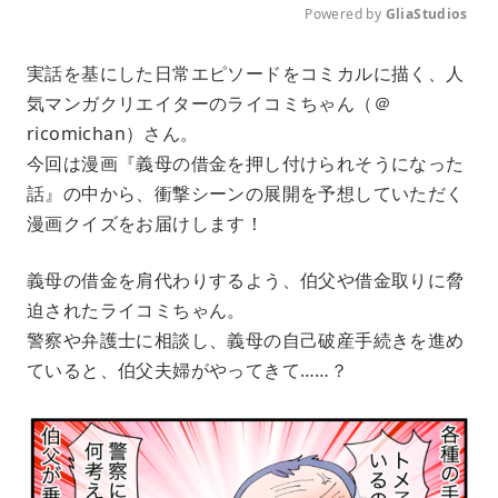
Powered by 
GliaStudios
M
実話を基にした日常エピソードをコミカルに描く、人
u
気マンガクリエイターのライコミちゃん（＠
t
e
ricomichan）さん。
今回は漫画『義母の借金を押し付けられそうになった
話』の中から、衝撃シーンの展開を予想していただく
漫画クイズをお届けします！
義母の借金を肩代わりするよう、伯父や借金取りに脅
迫されたライコミちゃん。
警察や弁護士に相談し、義母の自己破産手続きを進め
ていると、伯父夫婦がやってきて……？