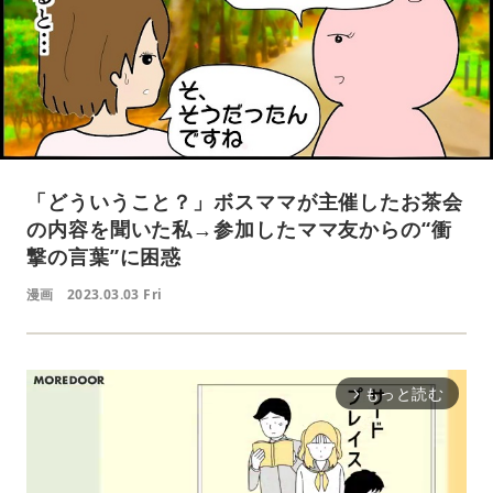
「どういうこと？」ボスママが主催したお茶会
の内容を聞いた私→参加したママ友からの“衝
撃の言葉”に困惑
漫画
2023.03.03 Fri
もっと読む
arrow_forward_ios