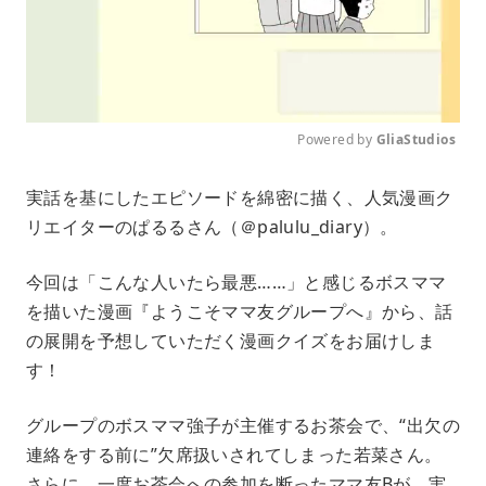
Powered by 
GliaStudios
M
実話を基にしたエピソードを綿密に描く、人気漫画ク
u
リエイターのぱるるさん（＠palulu_diary）。
t
e
今回は「こんな人いたら最悪……」と感じるボスママ
を描いた漫画『ようこそママ友グループへ』から、話
の展開を予想していただく漫画クイズをお届けしま
す！
グループのボスママ強子が主催するお茶会で、“出欠の
連絡をする前に”欠席扱いされてしまった若菜さん。
さらに、一度お茶会への参加を断ったママ友Bが、実