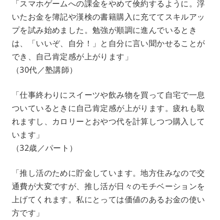
「スマホゲームへの課金をやめて倹約するように。浮
いたお金を簿記や漢検の書籍購入に充ててスキルアッ
プを試み始めました。勉強が順調に進んでいるとき
は、「いいぞ、自分！」と自分に言い聞かせることが
でき、自己肯定感が上がります」
（30代／塾講師）
「仕事終わりにスイーツや飲み物を買って自宅で一息
ついているときに自己肯定感が上がります。疲れも取
れますし、カロリーとおやつ代を計算しつつ購入して
います」
（32歳／パート）
「推し活のために貯金しています。地方住みなので交
通費が大変ですが、推し活が日々のモチベーションを
上げてくれます。私にとっては価値のあるお金の使い
方です」