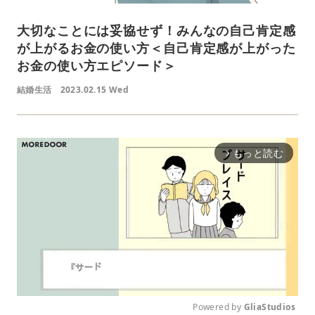
大切なことには妥協せず！みんなの自己肯定感
が上がるお金の使い方＜自己肯定感が上がった
お金の使い方エピソード＞
結婚生活
2023.02.15 Wed
もっと読む
arrow_forward_ios
Powered by 
GliaStudios