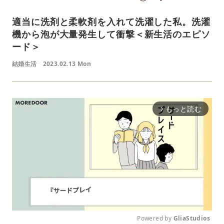
適当に洗剤と柔軟剤を入れて洗濯した私。洗濯
機から泡が大量発生して衝撃＜新生活のエピソ
ード＞
結婚生活
2023.02.13 Mon
もっと読む
arrow_forward_ios
Powered by 
GliaStudios