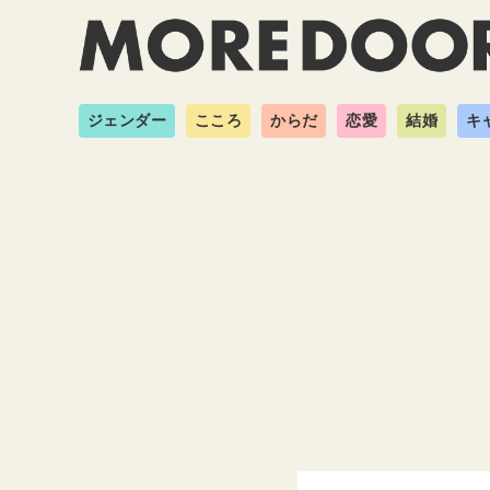
ジェンダー
こころ
からだ
恋愛
結婚
キ