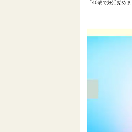
「40歳で妊活始め