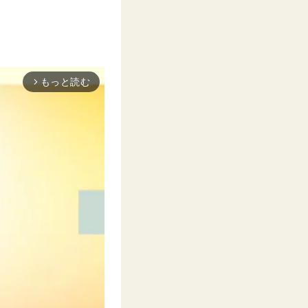
もっと読む
arrow_forward_ios