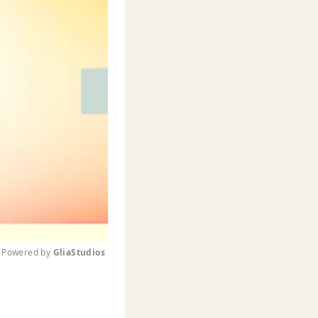
Powered by 
GliaStudios
M
u