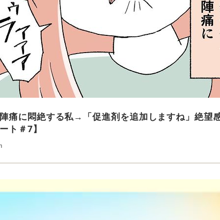
陣痛に悶絶する私→「促進剤を追加しますね」絶望
ート＃7】
n