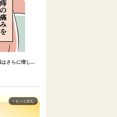
感はさらに増し…
もっと読む
arrow_forward_ios