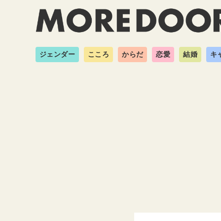
ジェンダー
こころ
からだ
恋愛
結婚
キ