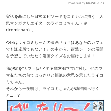
Powered by 
GliaStudios
M
実話を基にした日常エピソードをコミカルに描く、人
u
気マンガクリエイターのライコミちゃん（＠
t
e
ricomichan）。
今回はライコミちゃんの漫画『うちはあなたのカフェ
でも託児所でもない！』の中から、衝撃シーンの展開
を予想していただく漫画クイズをお届けします！
我が家を“カフェ扱い”する非常識ママに対し、他のマ
マ友たちの前ではっきりと拒絶の意思を示したライコ
ミちゃん。
それから一夜明け、ライコミちゃんが幼稚園へ行く
と……？