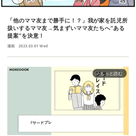
「他のママ友まで勝手に！？」我が家を託児所
扱いするママ友→気まずいママ友たちへ“ある
提案”を決意！
漫画
2023.03.01 Wed
もっと読む
arrow_forward_ios