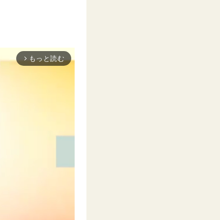
もっと読む
arrow_forward_ios