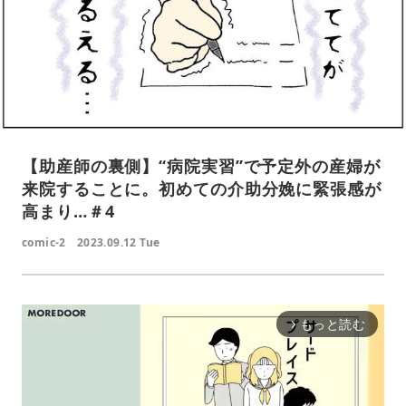
【助産師の裏側】“病院実習”で予定外の産婦が
来院することに。初めての介助分娩に緊張感が
高まり…＃4
comic-2
2023.09.12 Tue
もっと読む
arrow_forward_ios