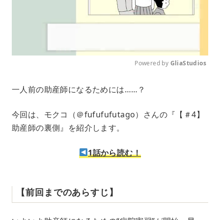
Powered by 
GliaStudios
M
一人前の助産師になるためには……？
u
t
e
今回は、モクコ（＠fufufufutago）さんの『【＃4】
助産師の裏側』を紹介します。
1話から読む！
【前回までのあらすじ】