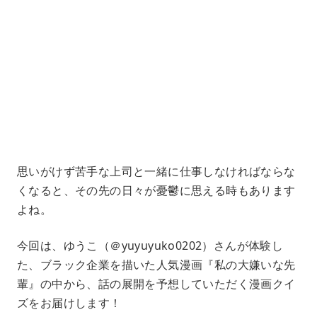
L
o
/
U
a
n
d
m
e
u
d
t
:
e
4
1
.
2
1
%
思いがけず苦手な上司と一緒に仕事しなければならな
くなると、その先の日々が憂鬱に思える時もあります
よね。
今回は、ゆうこ（＠yuyuyuko0202）さんが体験し
た、ブラック企業を描いた人気漫画『私の大嫌いな先
輩』の中から、話の展開を予想していただく漫画クイ
ズをお届けします！