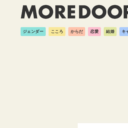
ジェンダー
こころ
からだ
恋愛
結婚
キ