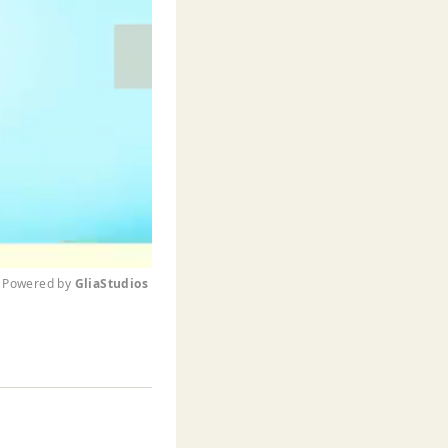
Powered by 
GliaStudios
M
u
t
e