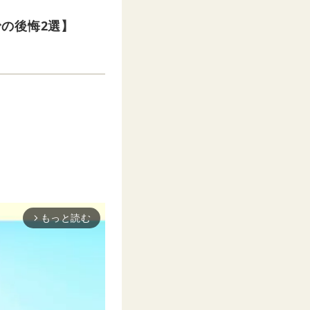
の後悔2選】
もっと読む
arrow_forward_ios