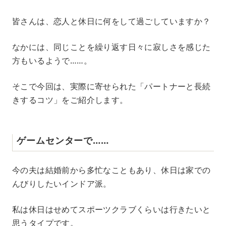
M
皆さんは、恋人と休日に何をして過ごしていますか？
u
t
e
なかには、同じことを繰り返す日々に寂しさを感じた
方もいるようで……。
そこで今回は、実際に寄せられた「パートナーと長続
きするコツ」をご紹介します。
ゲームセンターで……
今の夫は結婚前から多忙なこともあり、休日は家での
んびりしたいインドア派。
私は休日はせめてスポーツクラブくらいは行きたいと
思うタイプです。