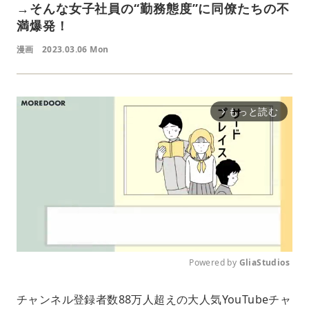
→そんな女子社員の“勤務態度”に同僚たちの不
満爆発！
漫画
2023.03.06 Mon
もっと読む
arrow_forward_ios
Powered by 
GliaStudios
M
チャンネル登録者数88万人超えの大人気YouTubeチャ
u