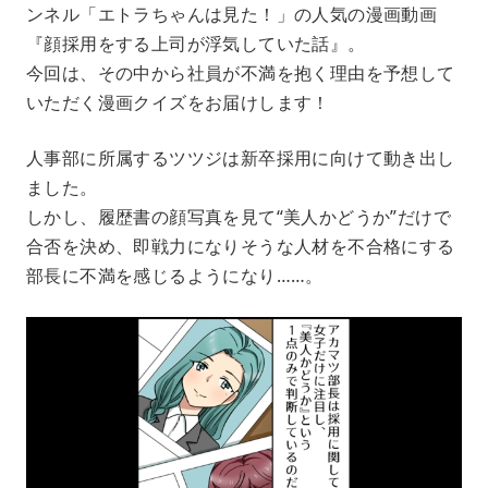
ンネル「エトラちゃんは見た！」の人気の漫画動画
t
e
『顔採用をする上司が浮気していた話』。
今回は、その中から社員が不満を抱く理由を予想して
いただく漫画クイズをお届けします！
人事部に所属するツツジは新卒採用に向けて動き出し
ました。
しかし、履歴書の顔写真を見て“美人かどうか”だけで
合否を決め、即戦力になりそうな人材を不合格にする
部長に不満を感じるようになり……。