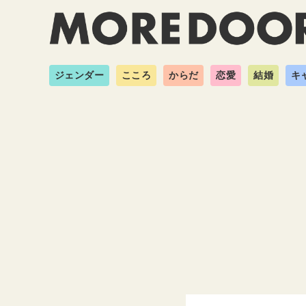
ジェンダー
こころ
からだ
恋愛
結婚
キ