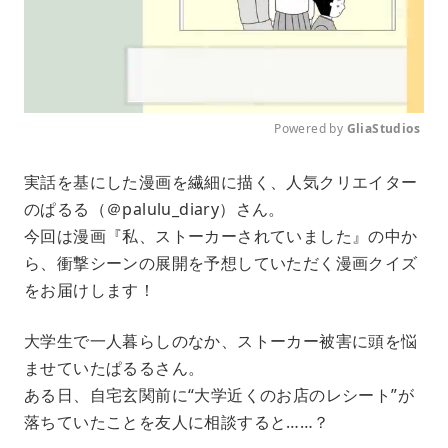
Powered by 
GliaStudios
M
実話を基にした漫画を繊細に描く、人気クリエイター
u
のぱるる（＠palulu_diary）さん。
t
e
今回は漫画『私、ストーカーされていました』の中か
ら、衝撃シーンの展開を予想していただく漫画クイズ
をお届けします！
大学生で一人暮らしのなか、ストーカー被害に頭を悩
ませていたぱるるさん。
ある日、自宅玄関前に“大学近くのお店のレシート”が
落ちていたことを友人に相談すると……？