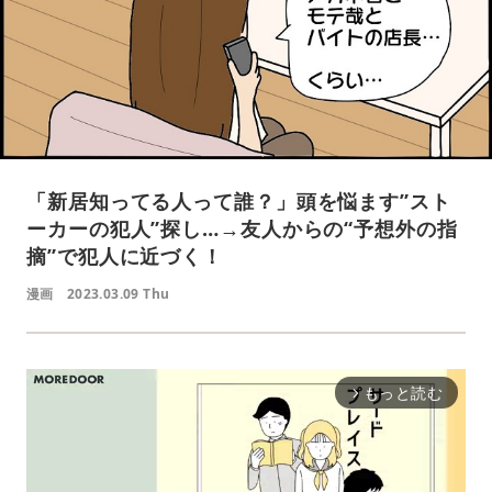
「新居知ってる人って誰？」頭を悩ます”スト
ーカーの犯人”探し…→友人からの“予想外の指
摘”で犯人に近づく！
漫画
2023.03.09 Thu
もっと読む
arrow_forward_ios