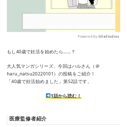
Powered by 
GliaStudios
M
もし40歳で妊活を始めたら……？
u
t
e
大人気マンガシリーズ、今回はハルさん（＠
haru_natsu20220101）の投稿をご紹介！
「40歳で妊活始めました」第52話です。
1話から読む！
医療監修者紹介