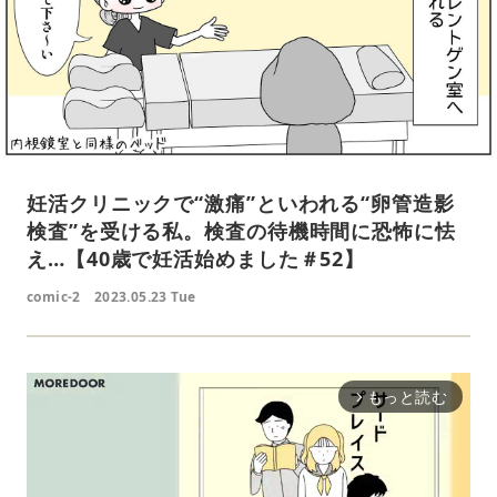
妊活クリニックで“激痛”といわれる“卵管造影
検査”を受ける私。検査の待機時間に恐怖に怯
え…【40歳で妊活始めました＃52】
comic-2
2023.05.23 Tue
もっと読む
arrow_forward_ios