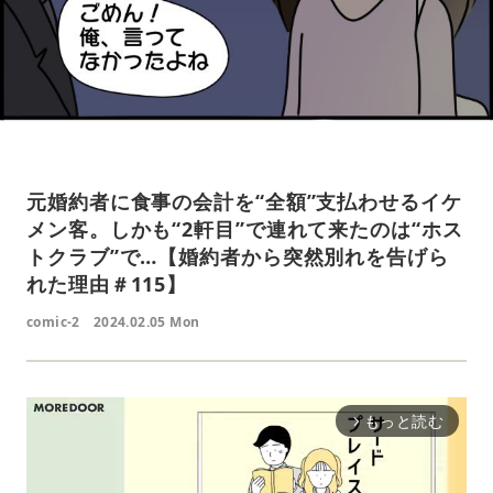
元婚約者に食事の会計を“全額”支払わせるイケ
メン客。しかも“2軒目”で連れて来たのは“ホス
トクラブ”で…【婚約者から突然別れを告げら
れた理由＃115】
comic-2
2024.02.05 Mon
もっと読む
arrow_forward_ios