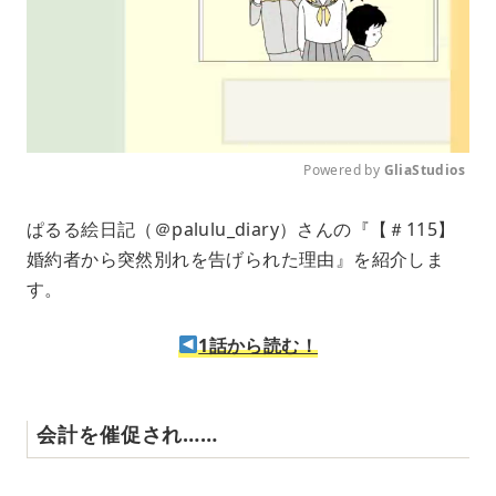
Powered by 
GliaStudios
M
ぱるる絵日記（＠palulu_diary）さんの『【＃115】
u
婚約者から突然別れを告げられた理由』を紹介しま
t
e
す。
1話から読む！
会計を催促され……