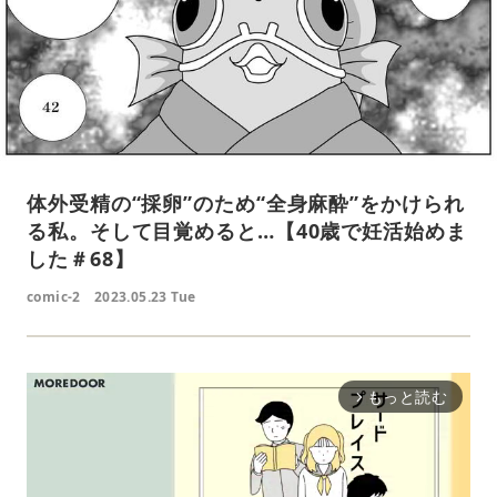
体外受精の“採卵”のため“全身麻酔”をかけられ
る私。そして目覚めると…【40歳で妊活始めま
した＃68】
comic-2
2023.05.23 Tue
もっと読む
arrow_forward_ios