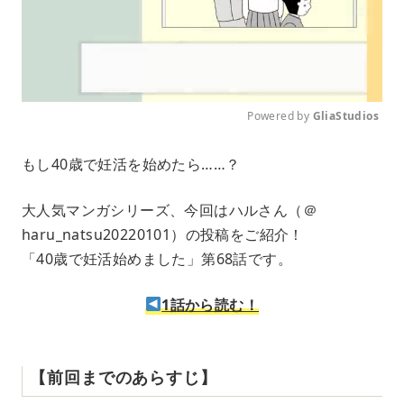
Powered by 
GliaStudios
M
もし40歳で妊活を始めたら……？
u
t
e
大人気マンガシリーズ、今回はハルさん（＠
haru_natsu20220101）の投稿をご紹介！
「40歳で妊活始めました」第68話です。
1話から読む！
【前回までのあらすじ】