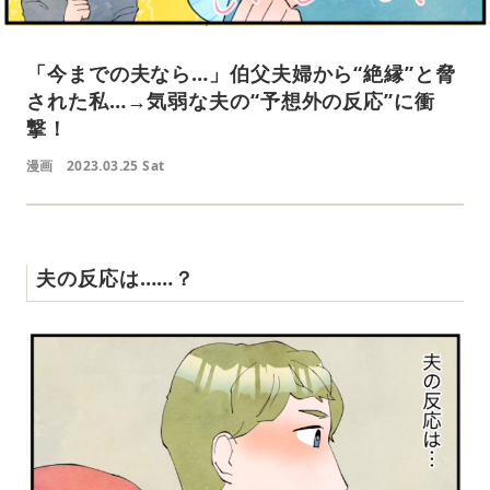
「今までの夫なら…」伯父夫婦から“絶縁”と脅
された私…→気弱な夫の“予想外の反応”に衝
撃！
漫画
2023.03.25 Sat
夫の反応は……？