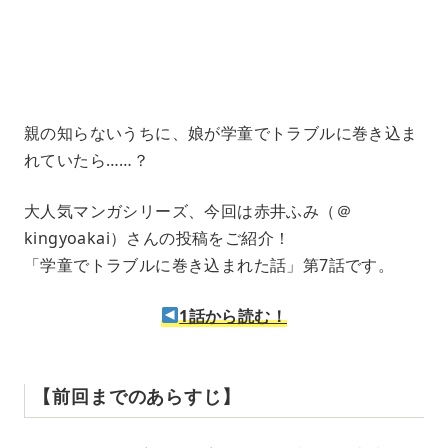
9
.
4
5
%
親の知らないうちに、娘が学童でトラブルに巻き込ま
れていたら……？
大人気マンガシリーズ、今回は赤井ふみ（＠
kingyoakai）さんの投稿をご紹介！
「学童でトラブルに巻き込まれた話」第7話です。
1話から読む！
【前回までのあらすじ】