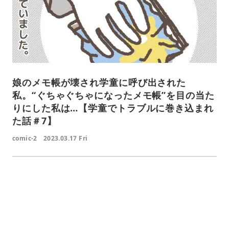
娘のメモ帳が壊され学童に呼び出された
私。“ぐちゃぐちゃになったメモ帳”を目の当た
りにした私は…【学童でトラブルに巻き込まれ
た話＃7】
comic-2
2023.03.17 Fri
L
o
/
U
a
n
d
m
e
u
d
t
:
e
4