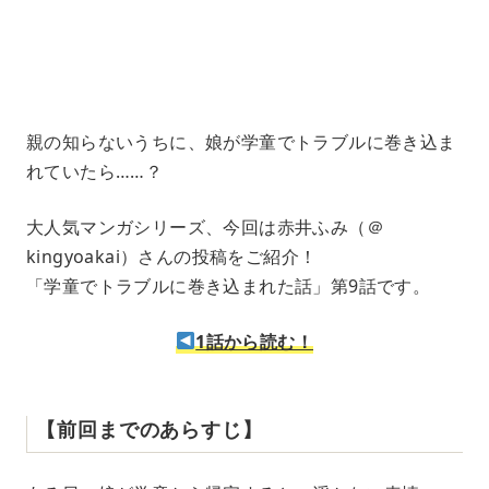
1
.
2
1
%
親の知らないうちに、娘が学童でトラブルに巻き込ま
れていたら……？
大人気マンガシリーズ、今回は赤井ふみ（＠
kingyoakai）さんの投稿をご紹介！
「学童でトラブルに巻き込まれた話」第9話です。
1話から読む！
【前回までのあらすじ】