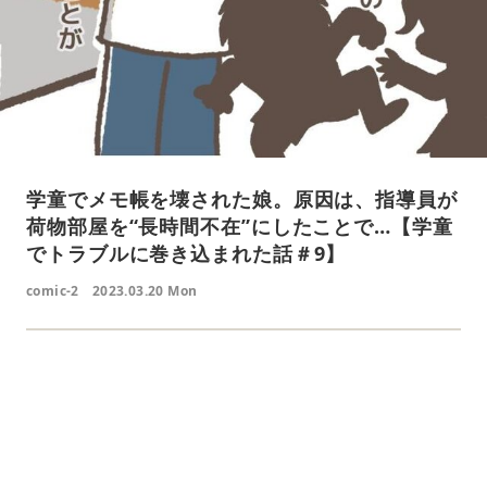
学童でメモ帳を壊された娘。原因は、指導員が
荷物部屋を“長時間不在”にしたことで…【学童
でトラブルに巻き込まれた話＃9】
comic-2
2023.03.20 Mon
L
o
/
U
a
n
d
m
e
u
d
t
:
e
4