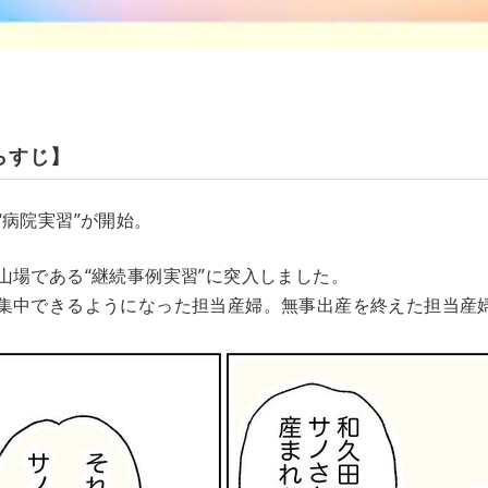
らすじ】
“病院実習”が開始。
山場である“継続事例実習”に突入しました。
集中できるようになった担当産婦。無事出産を終えた担当産婦