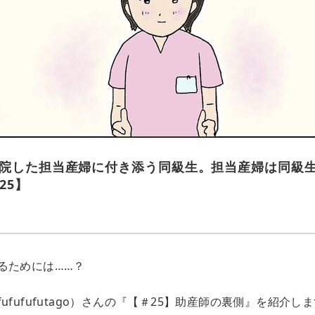
来院した担当産婦に付き添う同級生。担当産婦は同級
25】
e
るためには……？
ufufufutago）さんの『【＃25】助産師の裏側』を紹介し