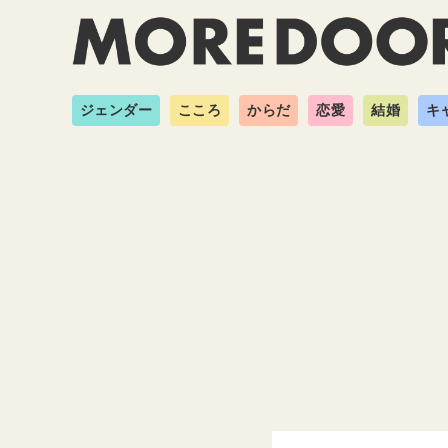
ジェンダー
こころ
からだ
恋愛
結婚
キ