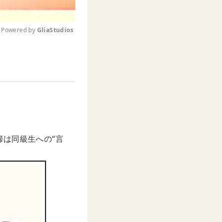
Powered by 
GliaStudios
M
u
t
e
は同級生への“言