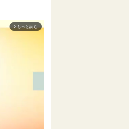
もっと読む
arrow_forward_ios