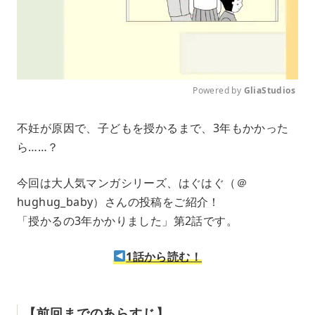
Powered by 
GliaStudios
M
不妊が原因で、子どもを授かるまで、3年もかかった
u
ら……？
t
e
今回は大人気マンガシリーズ、はぐはぐ（＠
hughug_baby）さんの投稿をご紹介！
「授かるの3年かかりました」第2話です。
1話から読む！
【前回までのあらすじ】