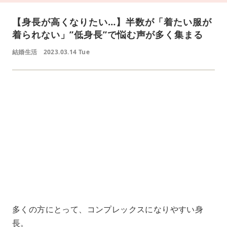
【身長が高くなりたい…】半数が「着たい服が
着られない」”低身長”で悩む声が多く集まる
結婚生活
2023.03.14 Tue
L
o
/
U
a
n
d
m
e
u
d
t
:
e
4
1
.
2
1
%
多くの方にとって、コンプレックスになりやすい身
長。