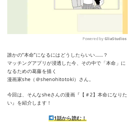
Powered by 
GliaStudios
M
誰かの“本命”になるにはどうしたらいい……？
u
マッチングアプリが浸透した今、その中で「本命」に
t
e
なるための葛藤を描く
漫画家she（＠shenohitotoki）さん。
今回は、そんなsheさんの漫画『【＃2】本命になりた
い』を紹介します！
1話から読む！