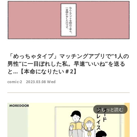
「めっちゃタイプ」マッチングアプリで“1人の
男性”に一目ぼれした私。早速“いいね”を送る
と…【本命になりたい＃2】
comic-2
2023.03.08 Wed
もっと読む
arrow_forward_ios