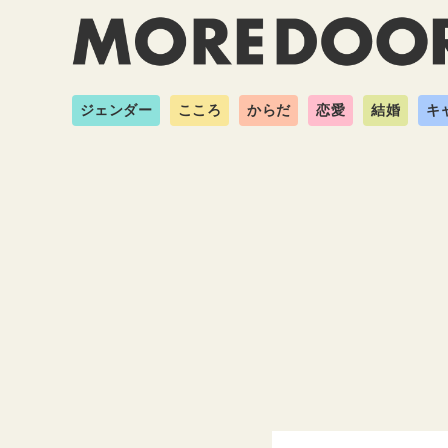
ジェンダー
こころ
からだ
恋愛
結婚
キ