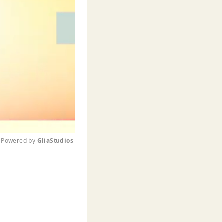
Powered by 
GliaStudios
M
u
t
e