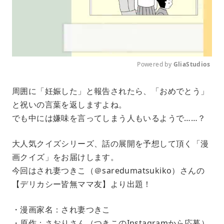
Powered by 
GliaStudios
M
周囲に「妊娠した」と報告されたら、「おめでとう」
u
と祝いの言葉を返しますよね。
t
e
でも中には嫌味を言ってしまう人もいるようで……？
大人気クイズシリーズ、話の展開を予想して頂く「漫
画クイズ」をお届けします。
今回はされ妻つきこ（＠saredumatsukiko）さんの
【デリカシー皆無ママ友】より出題！
・漫画家名：され妻つきこ
・原作：さおりさん（つきこのInstagramから応募）