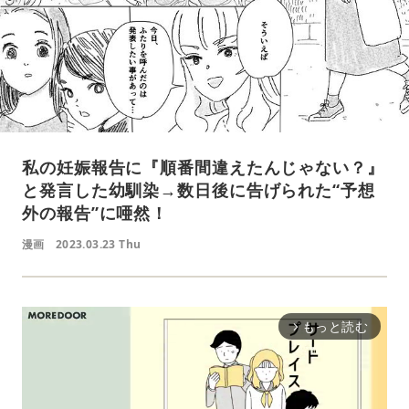
私の妊娠報告に『順番間違えたんじゃない？』
と発言した幼馴染→数日後に告げられた“予想
外の報告”に唖然！
漫画
2023.03.23 Thu
もっと読む
arrow_forward_ios