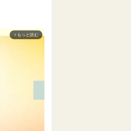
もっと読む
arrow_forward_ios