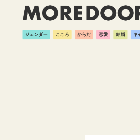
ジェンダー
こころ
からだ
恋愛
結婚
キ