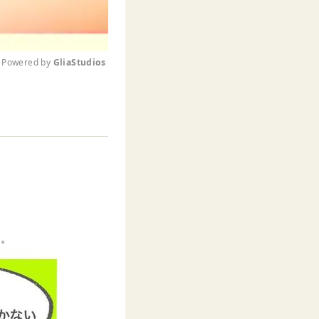
Powered by 
GliaStudios
M
u
t
e
…。