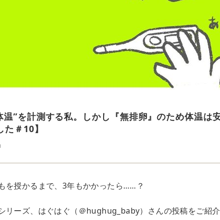
体温”を計測する私。しかし『無排卵』のため体温は
した＃10】
u
もを授かるまで、3年もかかったら……？
リーズ、はぐはぐ（＠hughug_baby）さんの投稿をご紹