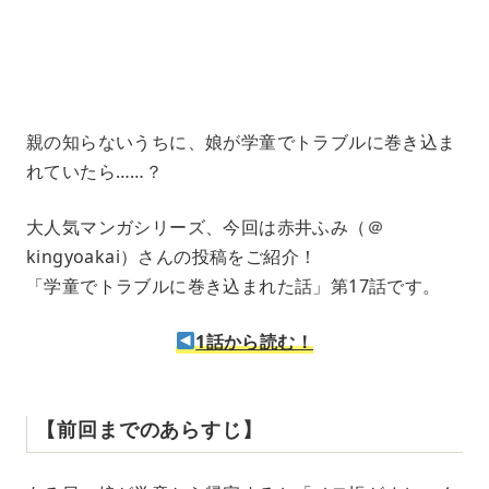
1
.
2
1
%
親の知らないうちに、娘が学童でトラブルに巻き込ま
れていたら……？
大人気マンガシリーズ、今回は赤井ふみ（＠
kingyoakai）さんの投稿をご紹介！
「学童でトラブルに巻き込まれた話」第17話です。
1話から読む！
【前回までのあらすじ】