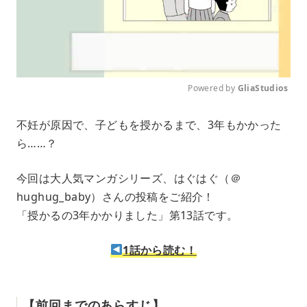
Powered by 
GliaStudios
M
不妊が原因で、子どもを授かるまで、3年もかかった
u
ら……？
t
e
今回は大人気マンガシリーズ、はぐはぐ（＠
hughug_baby）さんの投稿をご紹介！
「授かるの3年かかりました」第13話です。
1話から読む！
【前回までのあらすじ】