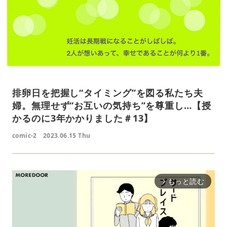
排卵日を把握し“タイミング”を図る私たち夫
婦。無理せず“お互いの気持ち”を尊重し…【授
かるのに3年かかりました＃13】
comic-2
2023.06.15 Thu
もっと読む
arrow_forward_ios