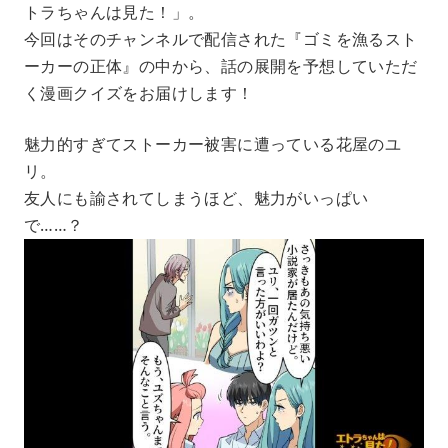
トラちゃんは見た！」。
t
e
今回はそのチャンネルで配信された『ゴミを漁るスト
ーカーの正体』の中から、話の展開を予想していただ
く漫画クイズをお届けします！
魅力的すぎてストーカー被害に遭っている花屋のユ
リ。
友人にも諭されてしまうほど、魅力がいっぱい
で……？