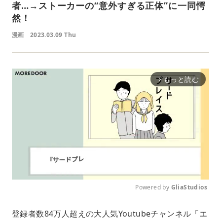
者…→ストーカーの“意外すぎる正体”に一同愕
然！
漫画
2023.03.09 Thu
もっと読む
arrow_forward_ios
Powered by 
GliaStudios
M
登録者数84万人超えの大人気Youtubeチャンネル「エ
u