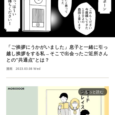
「ご挨拶にうかがいました」息子と一緒に引っ
越し挨拶をする私→そこで出会ったご近所さん
との“共通点”とは？
漫画
2023.03.08 Wed
もっと読む
arrow_forward_ios