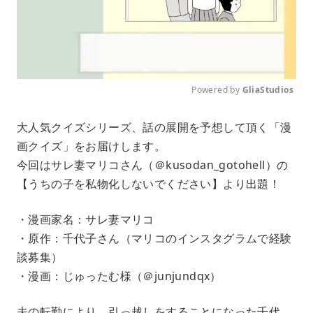
Powered by 
GliaStudios
M
大人気クイズシリーズ、話の展開を予想して頂く「漫
u
画クイズ」をお届けします。
t
e
今回はサレ妻マリコさん（＠kusodan_gotohell）の
【うちの子を私物化しないでください】より出題！
・漫画家名：サレ妻マリコ
・原作：千代子さん（マリコのインスタグラムで経験
談募集）
・漫画：じゅったむ様（＠junjundqx）
夫の転勤により、引っ越しをすることになった千代