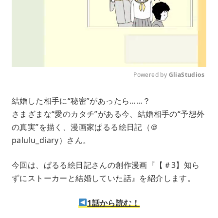
Powered by 
GliaStudios
M
結婚した相手に“秘密”があったら……？
u
さまざまな“愛のカタチ”がある今、結婚相手の“予想外
t
e
の真実”を描く、漫画家ぱるる絵日記（＠
palulu_diary）さん。
今回は、ぱるる絵日記さんの創作漫画『【＃3】知ら
ずにストーカーと結婚していた話』を紹介します。
1話から読む！