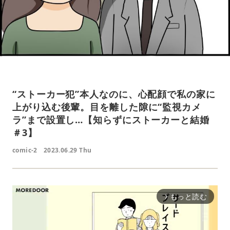
“ストーカー犯”本人なのに、心配顔で私の家に
上がり込む後輩。目を離した隙に“監視カメ
ラ”まで設置し…【知らずにストーカーと結婚
＃3】
comic-2
2023.06.29 Thu
もっと読む
arrow_forward_ios