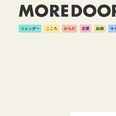
ジェンダー
こころ
からだ
恋愛
結婚
キ