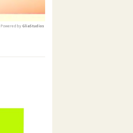
Powered by 
GliaStudios
M
u
t
e
。