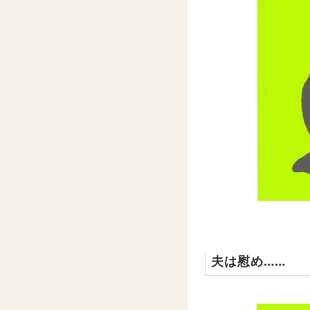
夫は慰め……