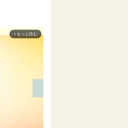
もっと読む
arrow_forward_ios