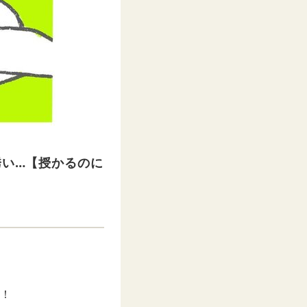
誘い…【授かるのに
介！