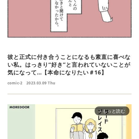
彼と正式に付き合うことになるも素直に喜べな
い私。はっきり“好き”と言われていないことが
気になって…【本命になりたい＃16】
comic-2
2023.03.09 Thu
もっと読む
arrow_forward_ios