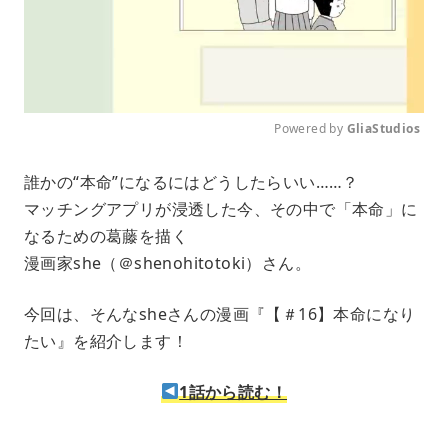
Powered by 
GliaStudios
M
誰かの“本命”になるにはどうしたらいい……？
u
マッチングアプリが浸透した今、その中で「本命」に
t
e
なるための葛藤を描く
漫画家she（＠shenohitotoki）さん。
今回は、そんなsheさんの漫画『【＃16】本命になり
たい』を紹介します！
1話から読む！